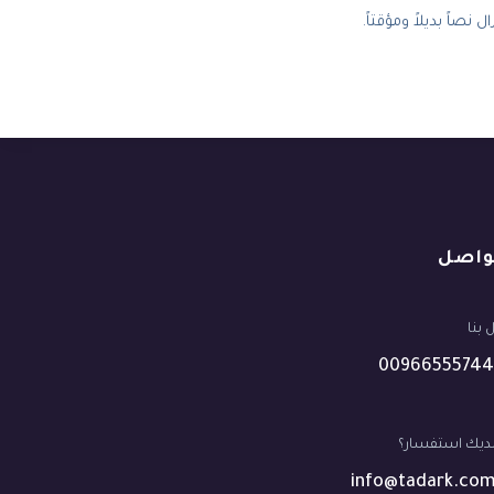
اً بديلاً ومؤقتاً.
واصل
بنا
00966555744
ديك استفسار؟
info@tadark.com