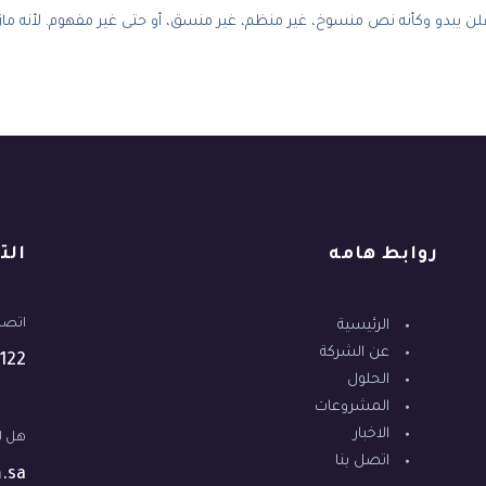
يبدو وكأنه نص منسوخ، غير منظم، غير منسق، أو حتى غير مفهوم. لأنه مازال نص
روابط هامه
الت
اتصل 
الرئيسية
عن الشركة
122
الحلول
المشروعات
الاخبار
هل ل
اتصل بنا
.sa