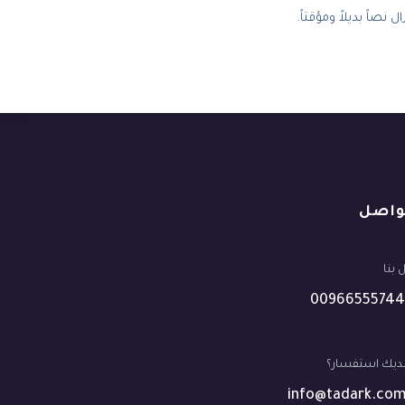
اً بديلاً ومؤقتاً.
واصل
بنا
00966555744
ديك استفسار؟
info@tadark.com