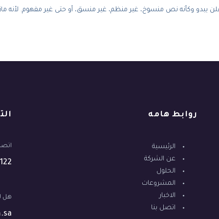
يبدو وكأنه نص منسوخ، غير منظم، غير منسق، أو حتى غير مفهوم. لأنه مازال نص
روابط هامه
الت
اتصل 
الرئيسية
عن الشركة
122
الحلول
المشروعات
الاخبار
هل ل
اتصل بنا
.sa